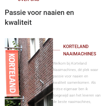
Passie voor naaien en
kwaliteit
KORTELAND
NAAIMACHINES
Welkom bij Korteland
Naaimachines, dé plek waar
passie voor naaien en
kwaliteit samenkomen. Als
trotse eigenaar ben ik
toegewijd aan het leveren van
de beste naaimachines,