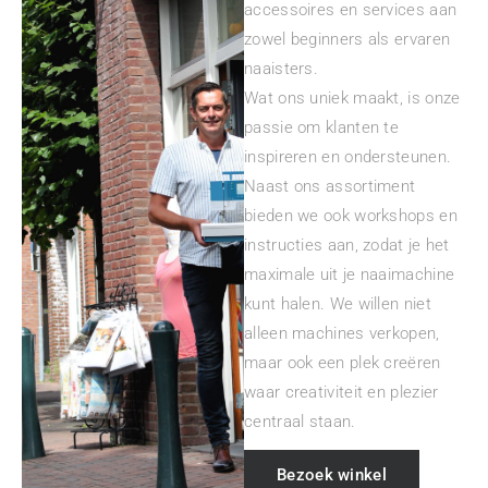
accessoires en services aan
zowel beginners als ervaren
naaisters.
Wat ons uniek maakt, is onze
passie om klanten te
inspireren en ondersteunen.
Naast ons assortiment
bieden we ook workshops en
instructies aan, zodat je het
maximale uit je naaimachine
kunt halen. We willen niet
alleen machines verkopen,
maar ook een plek creëren
waar creativiteit en plezier
centraal staan.
Bezoek winkel