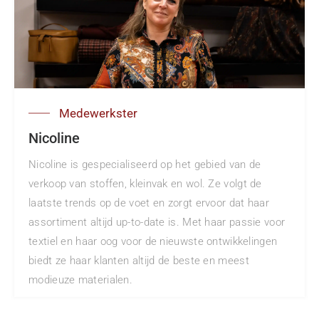
Medewerkster
Nicoline
Nicoline is gespecialiseerd op het gebied van de
verkoop van stoffen, kleinvak en wol. Ze volgt de
laatste trends op de voet en zorgt ervoor dat haar
assortiment altijd up-to-date is. Met haar passie voor
textiel en haar oog voor de nieuwste ontwikkelingen
biedt ze haar klanten altijd de beste en meest
modieuze materialen.