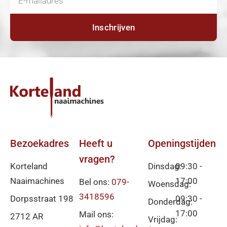
Inschrijven
Bezoekadres
Heeft u
Openingstijden
vragen?
Korteland
Dinsdag:
09:30 -
Naaimachines
17:00
Bel ons:
079-
Woensdag:
3418596
Dorpsstraat 198
09:30 -
Donderdag:
17:00
Mail ons:
2712 AR
Vrijdag: