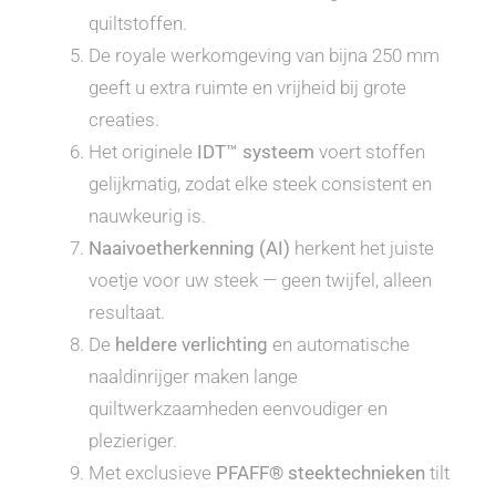
quiltstoffen.
De royale werkomgeving van bijna 250 mm
geeft u extra ruimte en vrijheid bij grote
creaties.
Het originele
IDT™ systeem
voert stoffen
gelijkmatig, zodat elke steek consistent en
nauwkeurig is.
Naaivoetherkenning (AI)
herkent het juiste
voetje voor uw steek — geen twijfel, alleen
resultaat.
De
heldere verlichting
en automatische
naaldinrijger maken lange
quiltwerkzaamheden eenvoudiger en
plezieriger.
Met exclusieve
PFAFF® steektechnieken
tilt